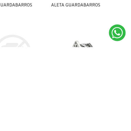
GUARDABARROS
ALETA GUARDABARROS
17,00
$ 22.502,00
BRA
ALTERNADOR