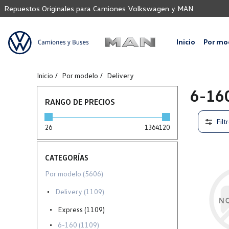
Repuestos Originales para Camiones Volkswagen y MAN
Inicio
Por mo
Inicio
Por modelo
Delivery
6-16
RANGO DE PRECIOS
Filt
26
1364120
CATEGORÍAS
Por modelo (5606)
Delivery (1109)
Express (1109)
6-160 (1109)