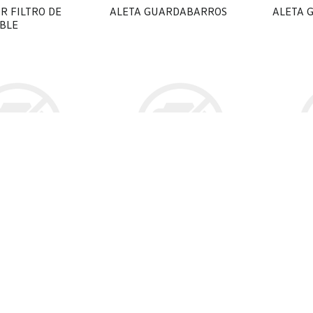
R FILTRO DE
ALETA GUARDABARROS
ALETA 
BLE
00
$ 2.333,00
$ 11.4
ARDABARROS
ALETA GUARDABARROS
ALFOM