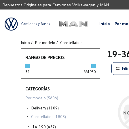
Repuestos Originales para Camiones Volkswagen y MAN
Inicio
Por mo
Inicio
Por modelo
Constellation
19-3
RANGO DE PRECIOS
Filt
32
661950
CATEGORÍAS
Por modelo (5606)
Delivery (1109)
Constellation (1808)
14-190 (457)