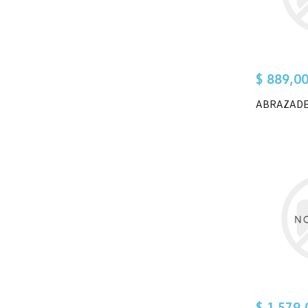
$ 889,0
ABRAZAD
$ 1.579,