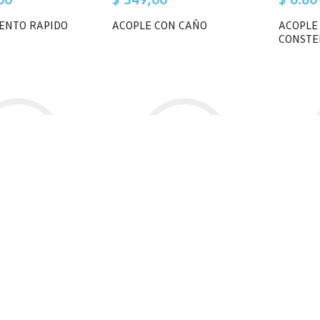
ENTO RAPIDO
ACOPLE CON CAÑO
ACOPLE
CONSTE
00
$ 5.567,00
$ 2.74
OR
ADAPTADOR FILTRO 19320
ALETA 
CONSTELLATION