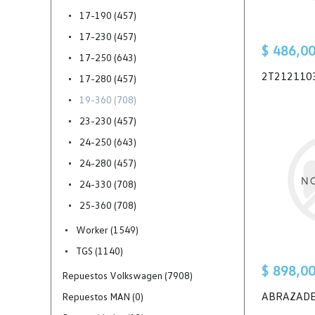
17-190 (457)
17-230 (457)
$ 486,0
17-250 (643)
2T212110
17-280 (457)
19-360 (708)
23-230 (457)
24-250 (643)
24-280 (457)
24-330 (708)
25-360 (708)
Worker (1549)
TGS (1140)
$ 898,0
Repuestos Volkswagen (7908)
ABRAZAD
Repuestos MAN (0)