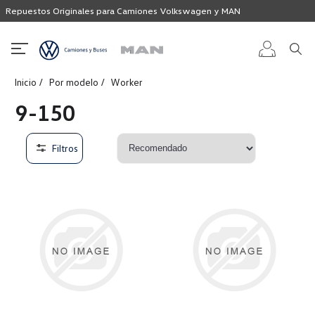
Repuestos Originales para Camiones Volkswagen y MAN
Inicio
Por modelo
Worker
Iniciar
9-150
sesión
Filtros
Registro