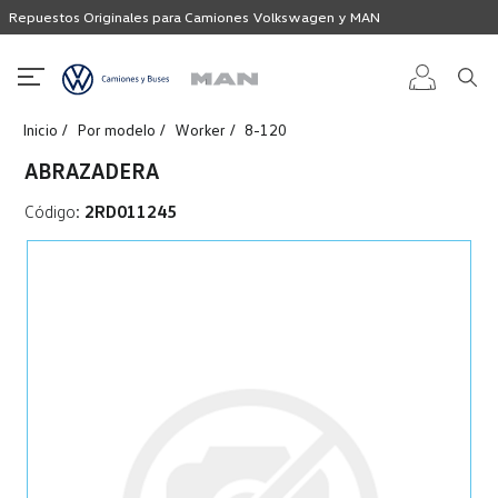
Repuestos Originales para Camiones Volkswagen y MAN
Inicio
Por modelo
Worker
8-120
Iniciar
ABRAZADERA
sesión
Código:
2RD011245
Registro