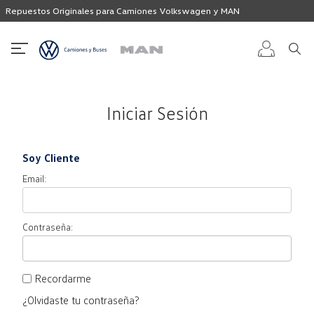
Repuestos Originales para Camiones Volkswagen y MAN
Iniciar
Iniciar Sesión
sesión
Soy Cliente
Registro
Email:
Contraseña:
Recordarme
¿Olvidaste tu contraseña?