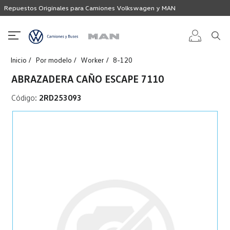
Repuestos Originales para Camiones Volkswagen y MAN
Inicio
Por modelo
Worker
8-120
Iniciar
ABRAZADERA CAÑO ESCAPE 7110
sesión
Código:
2RD253093
Registro