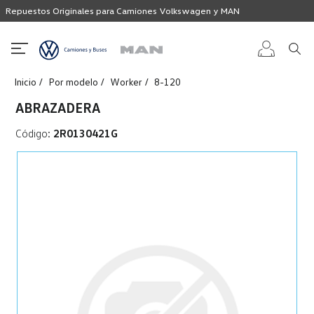
Repuestos Originales para Camiones Volkswagen y MAN
Inicio
Por modelo
Worker
8-120
Iniciar
ABRAZADERA
sesión
Código:
2R0130421G
Registro