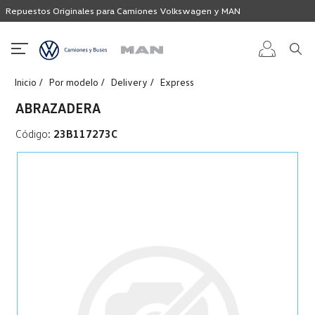
Repuestos Originales para Camiones Volkswagen y MAN
Inicio
Por modelo
Delivery
Express
Iniciar
ABRAZADERA
sesión
Código:
23B117273C
Registro