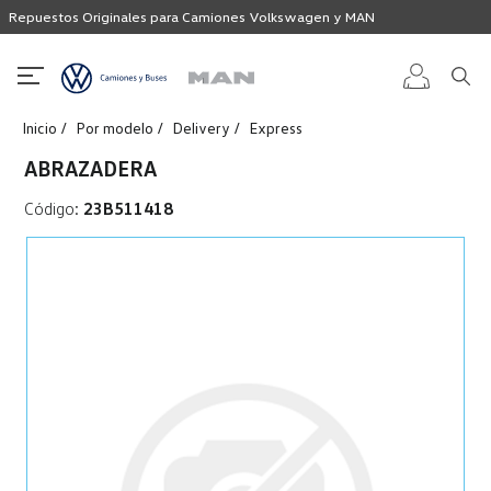
Repuestos Originales para Camiones Volkswagen y MAN
Inicio
Por modelo
Delivery
Express
Iniciar
ABRAZADERA
sesión
Código:
23B511418
Registro