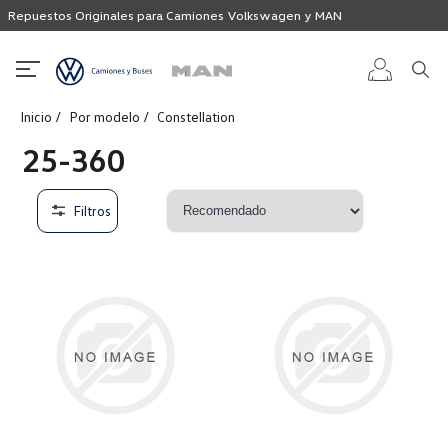
Repuestos Originales para Camiones Volkswagen y MAN
Inicio
Por modelo
Constellation
Iniciar
25-360
sesión
Filtros
Registro