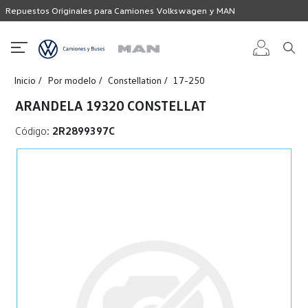
Repuestos Originales para Camiones Volkswagen y MAN
Inicio
Por modelo
Constellation
17-250
Iniciar
ARANDELA 19320 CONSTELLAT
sesión
Código:
2R2899397C
Registro