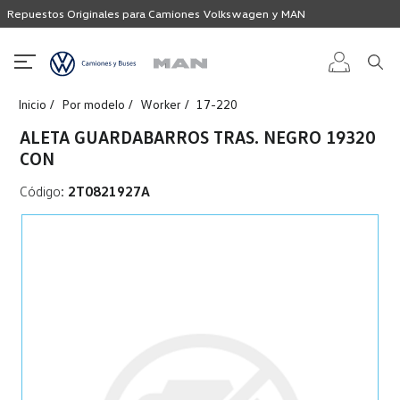
Repuestos Originales para Camiones Volkswagen y MAN
Inicio
Por modelo
Worker
17-220
Iniciar
ALETA GUARDABARROS TRAS. NEGRO 19320
CON
sesión
Código:
2T0821927A
Registro