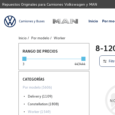
Repuestos Originales para Camiones Volkswagen y MAN
Inicio
Por mo
Inicio
Por modelo
Worker
8-12
RANGO DE PRECIOS
Filt
3
443444
CATEGORÍAS
Por modelo (5606)
Delivery (1109)
Constellation (1808)
Worker (1549)