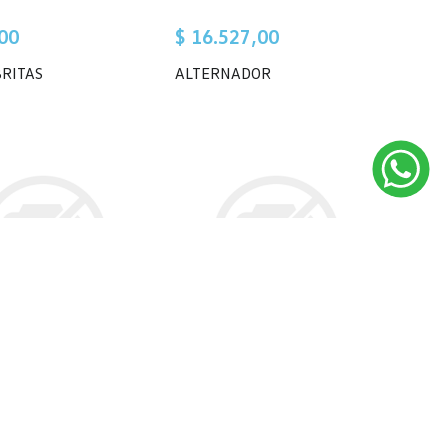
00
$ 16.527,00
RITAS
ALTERNADOR
5,00
$ 786,00
IGUADOR
AMORTIGUADOR CAÑO
INYECCION