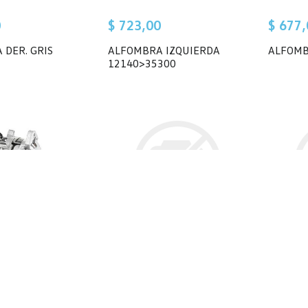
0
$ 723,00
$ 677,
 DER. GRIS
ALFOMBRA IZQUIERDA
ALFOMB
12140>35300
,00
$ 4.458,00
$ 3.45
DOR
AMORTIGUADOR
AMORT